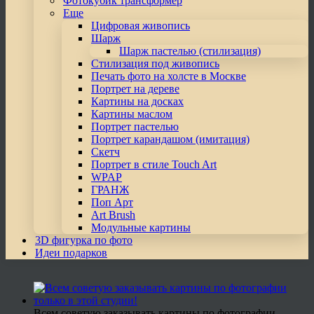
Фотокубик трансформер
Еще
Цифровая живопись
Шарж
Шарж пастелью (стилизация)
Стилизация под живопись
Печать фото на холсте в Москве
Портрет на дереве
Картины на досках
Картины маслом
Портрет пастелью
Портрет карандашом (имитация)
Скетч
Портрет в стиле Touch Art
WPAP
ГРАНЖ
Поп Арт
Art Brush
Модульные картины
3D фигурка по фото
Идеи подарков
Всем советую заказывать картины по фотографии