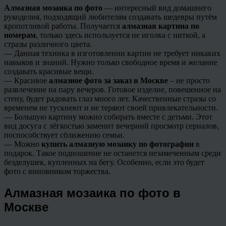
Алмазная мозаика по фото
— интересный вид домашнего
рукоделия, подходящий любителям создавать шедевры путём
кропотливой работы. Получается
алмазная картина по
номерам
, только здесь используется не иголка с ниткой, а
стразы различного цвета.
— Данная техника в изготовлении картин не требует никаких
навыков и знаний. Нужно только свободное время и желание
создавать красивые вещи.
— Красивое
алмазное фото за заказ в Москве
– не просто
развлечение на пару вечеров. Готовое изделие, повешенное на
стену, будет радовать глаз много лет. Качественные стразы со
временем не тускнеют и не теряют своей привлекательности.
— Большую картину можно собирать вместе с детьми. Этот
вид досуга с лёгкостью заменит вечерний просмотр сериалов,
поспособствует сближению семьи.
— Можно
купить алмазную мозаику по фотографии
в
подарок. Такое подношение не останется незамеченным среди
безделушек, купленных на бегу. Особенно, если это будет
фото с виновником торжества.
Алмазная мозаика по фото в
Москве