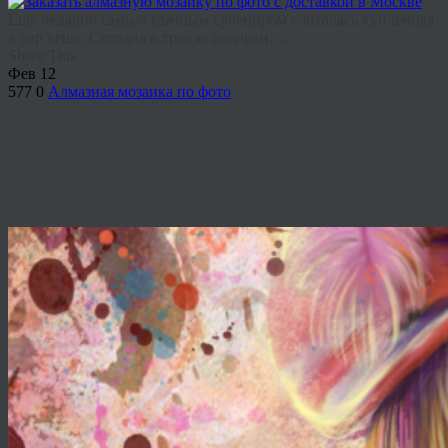
Еще недавно самым удачным сувениром считалась купленная
в дар вещь. Сегодня в тренде подарки, ...
Share This
Фев
12
577
0
Алмазная мозаика по фото