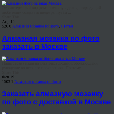
Это интересный вид домашнего рукоделия, подходящий
любителям создавать шедевры путём ...
Share This
Апр
15
526
0
Алмазная мозаика по фото
,
Статьи
Алмазная мозаика по фото
заказать в Москве
Наша страна издавна славилась людьми, обожающими
рукоделие во всех его проявлениях. Поэтому ...
Share This
Фев
19
1503
1
Алмазная мозаика по фото
Заказать алмазную мозаику
по фото с доставкой в Москве