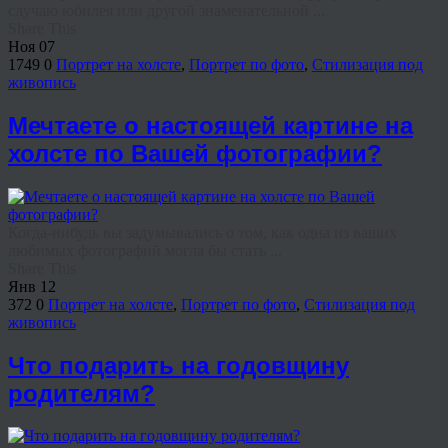
случаю юбилея или другой знаменательной ...
Share This
Ноя
07
1749
0
Портрет на холсте
,
Портрет по фото
,
Стилизация под
живопись
Мечтаете о настоящей картине на
холсте по Вашей фотографии?
Когда-нибудь вы задумывались о том, как одна из ваших
любимых фотографий могла бы стать ...
Share This
Янв
12
372
0
Портрет на холсте
,
Портрет по фото
,
Стилизация под
живопись
Что подарить на годовщину
родителям?