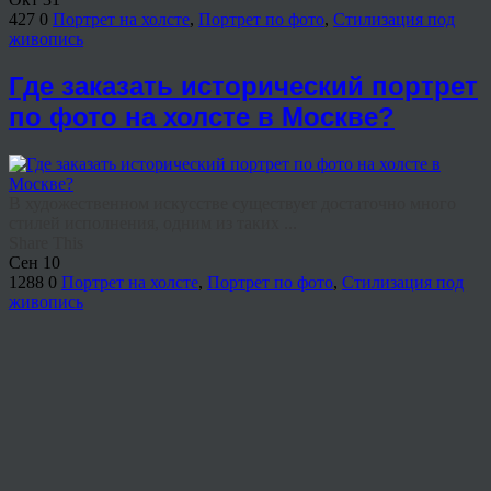
427
0
Портрет на холсте
,
Портрет по фото
,
Стилизация под
живопись
Где заказать исторический портрет
по фото на холсте в Москве?
В художественном искусстве существует достаточно много
стилей исполнения, одним из таких ...
Share This
Сен
10
1288
0
Портрет на холсте
,
Портрет по фото
,
Стилизация под
живопись