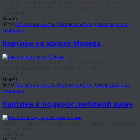
Сложно подобрать интересный и необычный подарок для
человека в современных условиях. Благодаря ...
Share This
Ноя
15
374
0
Портрет на холсте
,
Портрет по фото
,
Стилизация под
живопись
Картина на холсте Москва
Выбор подарка к празднику – задача приятная и
ответственная. Близкого человека, друга или ...
Share This
Ноя
03
507
0
Портрет на холсте
,
Портрет по фото
,
Стилизация под
живопись
Картина в подарок любимой маме
Событий, праздничных дат, с которыми принято поздравлять
представительниц прекрасного пола, ...
Share This
Окт
31