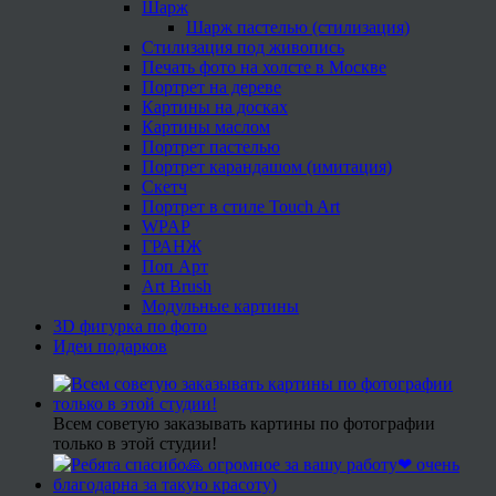
Шарж
Шарж пастелью (стилизация)
Стилизация под живопись
Печать фото на холсте в Москве
Портрет на дереве
Картины на досках
Картины маслом
Портрет пастелью
Портрет карандашом (имитация)
Скетч
Портрет в стиле Touch Art
WPAP
ГРАНЖ
Поп Арт
Art Brush
Модульные картины
3D фигурка по фото
Идеи подарков
Всем советую заказывать картины по фотографии
только в этой студии!