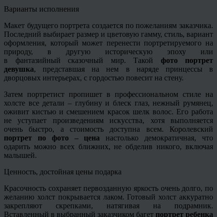
Варианты исполнения
Макет будущего портрета создается по пожеланиям заказчика.
Последний выбирает размер и цветовую гамму, стиль, вариант
оформления, который может перенести
портретируемого
на
природу, в другую историческую эпоху или
в
фантазийный
сказочный мир. Такой
фото портрет
девушка
, представшая на нем в наряде принцессы в
дворцовых интерьерах, с гордостью повесит на стену.
Затем портретист пропишет в профессиональном стиле на
холсте все детали – глубину и блеск глаз, нежный румянец,
оживит кистью и смешением красок шелк волос. Его работа
не уступает произведениям искусства, хотя выполняется
очень быстро, а стоимость доступна всем. Королевский
портрет по фото – цена
настолько демократичная, что
одарить можно всех ближних, не обделив никого, включая
малышей.
Ценность, достойная цены подарка
Красочность сохраняет первозданную яркость очень долго, по
желанию холст покрывается лаком. Готовый холст аккуратно
закрепляют скрепками, натягивая на подрамник.
Вставленный в выбранный заказчиком багет
портрет ребенка