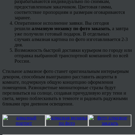
разрабатываются индивидуально по снимкам,
предоставленным заказчиком. Цветовая гамма,
соответствие пропорциям и размерам оговариваются
заранее.
Оперативное исполнение заявки. Вы сегодня
решили
алмазную мозаику по фото заказать
, а завтра
уже получили готовый подарок. В отдельных
случаях алмазная картина по фото изготавливается 2-3
дня.
Возможность быстрой доставки курьером по городу или
отправка выбранной транспортной компанией по всей
России.
Стильное алмазное фото станет оригинальным интерьерным
декором, способным выигрышно расставить акценты в
комнате, подчеркнув общую концепцию оформления
помещения. Разноцветные миниатюрные стразы будут
переливаться на солнце, создавая причудливую игру тени и
света, мерно поблескивать в темноте и радовать радужными
бликами при дневном освещении.