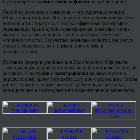
Где приобрести
кубик с фотографиями
по лучшей цене?
Любой из особенных моментов — это приятные эмоции,
тёплые воспоминания. Но со временем впечатления блекнут,
подробности стираются. И только эффектные фотографии,
украшающие грани кубика-трансформера, помогают вновь
вернуться в памятный день, заново прожить трепетные
мгновения счастья. Запечатлев значимые события, вы всегда
сможете воскресить их в памяти, просто взяв в
руки
фотокубик
.
Доставим сюрприз удобным для Вас способом. Оформляя
заявку, менеджер подберет оптимальный по стоимости способ
доставки. Если
кубик с фотографиями на заказ
нужен к
определенному сроку, уточняйте дату при оформлении. Чтобы
узнать стоимость, время, которое требуется для доставки,
напишите нам в
мессенджер или закажите звонок менеждеру
.