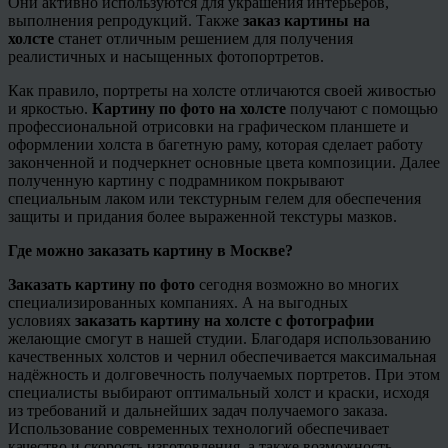
Они активно используются для украшения интерьеров,
выполнения репродукций. Также
заказ картины на
холсте
станет отличным решением для получения
реалистичных и насыщенных фотопортретов.
Как правило, портреты на холсте отличаются своей живостью
и яркостью.
Картину по фото на холсте
получают с помощью
профессиональной отрисовки на графическом планшете и
оформлении холста в багетную раму, которая сделает работу
законченной и подчеркнет основные цвета композиции. Далее
полученную картину с подрамником покрывают
специальным лаком или текстурным гелем для обеспечения
защиты и придания более выраженной текстуры мазков.
Где можно заказать картину в Москве?
Заказать картину по фото
сегодня возможно во многих
специализированных компаниях. А на выгодных
условиях
заказать картину на холсте с фотографии
желающие смогут в нашей студии. Благодаря использованию
качественных холстов и чернил обеспечивается максимальная
надёжность и долговечность получаемых портретов. При этом
специалисты выбирают оптимальный холст и краски, исходя
из требований и дальнейших задач получаемого заказа.
Использование современных технологий обеспечивает
качество и скорость изготовления, а также возможность