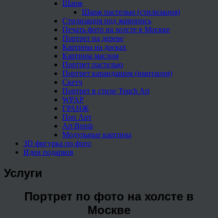
Шарж
Шарж пастелью (стилизация)
Стилизация под живопись
Печать фото на холсте в Москве
Портрет на дереве
Картины на досках
Картины маслом
Портрет пастелью
Портрет карандашом (имитация)
Скетч
Портрет в стиле Touch Art
WPAP
ГРАНЖ
Поп Арт
Art Brush
Модульные картины
3D фигурка по фото
Идеи подарков
Услуги
Портрет по фото на холсте в
Москве