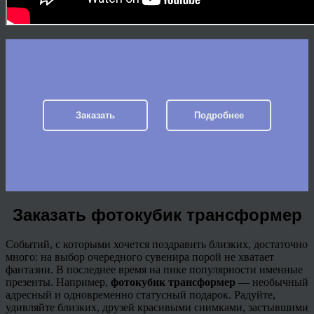
Заказать
Подробнее
Заказать фотокубик трансформер
Событий, с которыми хочется поздравить близких, достаточно
много: на выбор очередного сувенира порой не хватает
фантазии. В последнее время на пике популярности именные
презенты. Например,
фотокубик
трансформер
— необычный
адресный и одновременно статусный подарок. Радуйте,
удивляйте близких, друзей красивыми снимками, застывшими