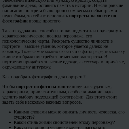
Увековечить женскую или мужскую красоту, создать
фамильное древо, оставить память в истории. И если раньше
написание портрета было процессом весьма небыстрым и
недешёвым, то сейчас исполнить
портреты на холсте по
фотографии
проще простого.
Талант художника способен тонко подметить и подчеркнуть
характерологические нюансы персонажа, его
психологические черты. Раскрыть существо личности в
портрете – высшее умение, которое удаётся далеко не
каждому. Тоже самое можно сказать и о фотографе, поскольку
живое изображение требует не меньше мастерства. В
портретах придаётся значение одежде, аксессуарам, причёске,
окружающему антуражу.
Как подобрать фотографию для портрета?
Чтобы
портрет по фото на холсте
получился удачным,
характерным, привлекательным, особое внимание надо
уделить выбору подходящей фотографии. Для этого стоит
задать себе несколько важных вопросов.
Какими словами можно описать личность человека, его
сущность?
Какой стиль жизни свойственен этому персонажу?
Какую историю о человеке хочется рассказать