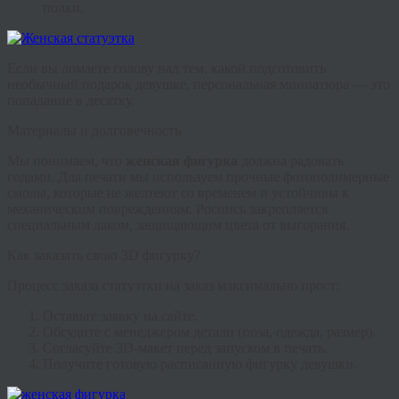
полки.
Если вы ломаете голову над тем, какой подготовить
необычный подарок девушке
, персональная миниатюра — это
попадание в десятку.
Материалы и долговечность
Мы понимаем, что
женская фигурка
должна радовать
годами. Для печати мы используем прочные фотополимерные
смолы, которые не желтеют со временем и устойчивы к
механическим повреждениям. Роспись закрепляется
специальным лаком, защищающим цвета от выгорания.
Как заказать свою 3D фигурку?
Процесс заказа
статуэтки на заказ
максимально прост:
Оставьте заявку на сайте.
Обсудите с менеджером детали (поза, одежда, размер).
Согласуйте 3D-макет перед запуском в печать.
Получите готовую расписанную
фигурку девушки
.