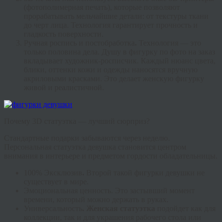
(фотополимерная печать), которые позволяют
прорабатывать мельчайшие детали: от текстуры ткани
до черт лица. Технология гарантирует прочность и
гладкость поверхности.
Ручная роспись и постобработка
.
Технология — это
только половина дела. Душу в
фигурку по фото на заказ
вкладывает художник-росписчик. Каждый нюанс цвета,
блики, оттенки кожи и одежды наносятся вручную
акриловыми красками. Это делает
женскую фигурку
живой и реалистичной.
Почему 3D статуэтка — лучший сюрприз?
Стандартные подарки забываются через неделю.
Персональная
статуэтка девушка
становится центром
внимания в интерьере и предметом гордости обладательницы.
100% Эксклюзив
.
Второй такой
фигурки девушки
не
существует в мире.
Эмоциональная ценность.
Это застывший момент
времени, который можно держать в руках.
Универсальность
.
Женская статуэтка
подойдет как для
коллекции, так и для украшения рабочего стола или