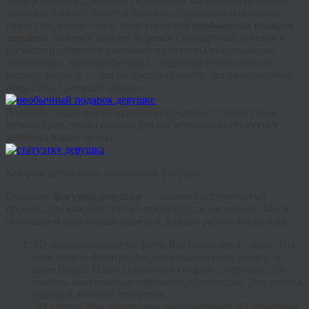
Выбор подарка для близкого человека часто превращается в
настоящий квест. Хочется удивить, обрадовать и оставить
память на долгие годы. Если вы ищете
необычный подарок
девушке
, который выйдет за рамки стандартных букетов и
косметики, обратите внимание на персонализированные
миниатюры.
Женская фигурка
, созданная специально по
вашему запросу, — это не просто сувенир, это произведение
искусства, хранящее эмоции.
В нашей студии мы объединяем передовые технологии и
ручной труд, чтобы создать для вас идеальную
статуэтку
девушка
вашей мечты.
Как рождается ваша уникальная фигурка?
Создание
фигурки девушки
— это многоступенчатый
процесс, где каждый этап контролируется мастерами. Мы не
используем шаблонные решения, каждая работа уникальна.
3D моделирование по фото
.
Все начинается с идеи. Вы
присылаете фотографии, описываете позу, одежду и
аксессуары. Наши художники создают цифровую 3D-
модель, максимально передающую сходство. Это основа
будущей
женской статуэтки
.
3
D печать
.
Мы используем высокоточные 3D принтеры