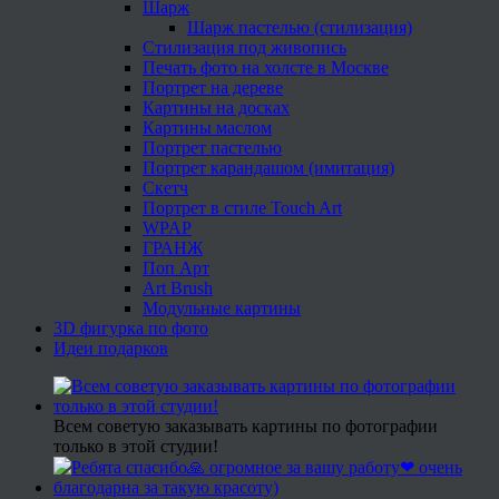
Шарж
Шарж пастелью (стилизация)
Стилизация под живопись
Печать фото на холсте в Москве
Портрет на дереве
Картины на досках
Картины маслом
Портрет пастелью
Портрет карандашом (имитация)
Скетч
Портрет в стиле Touch Art
WPAP
ГРАНЖ
Поп Арт
Art Brush
Модульные картины
3D фигурка по фото
Идеи подарков
Всем советую заказывать картины по фотографии
только в этой студии!