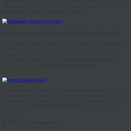
животного
, или хотите сами оставить на память яркий след
общения с верным другом, то
объёмный портрет питомца на
мини-холсте
станет идеальным решением.
💎 Что такое объёмный портрет питомца?
Это авторская работа, созданная по вашему фото. Мордочка
вашего кота, собаки или другого питомца повторяется до
мельчайших деталей — от формы глаз до пушистости усов.
Изображение формируется из
фотополимерной смолы
,
которая позволяет добиться эффекта глубины и
реалистичности.
Портрет прикрепляется к стильному
мини-холсту с
мольбертом
, что делает его готовым к размещению в любом
уголке дома или офиса. Это не просто фотография — это
полноценное
интерьерное украшение
с эмоциональной
ценностью.
✨ Что вы получаете: