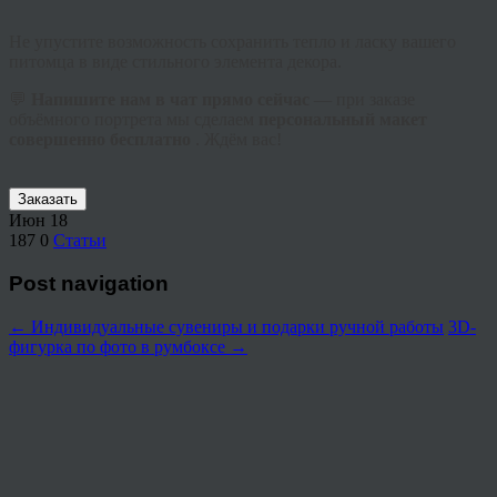
Не упустите возможность сохранить тепло и ласку вашего
питомца в виде стильного элемента декора.
💬
Напишите нам в чат прямо сейчас
— при заказе
объёмного портрета мы сделаем
персональный макет
совершенно бесплатно
. Ждём вас!
Заказать
Июн
18
187
0
Статьи
Post navigation
←
Индивидуальные сувениры и подарки ручной работы
3D-
фигурка по фото в румбоксе
→