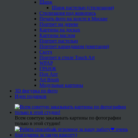
Шарж
Шарж пастелью (стилизация)
Стилизация под живопись
Печать фото на холсте в Москве
Портрет на дереве
Картины на досках
Картины маслом
Портрет пастелью
Портрет карандашом (имитация)
Скетч
Портрет в стиле Touch Art
WPAP
ГРАНЖ
Поп Арт
Art Brush
Модульные картины
3D фигурка по фото
Идеи подарков
Всем советую заказывать картины по фотографии
только в этой студии!