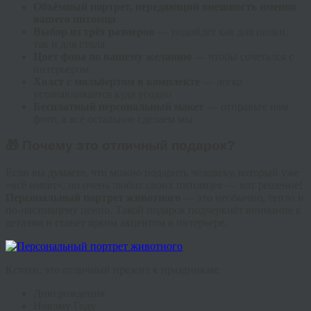
Объёмный портрет, передающий внешность именно
вашего питомца
Выбор из трёх размеров
— подойдёт как для полки,
так и для стола
Цвет фона по вашему желанию
— чтобы сочетался с
интерьером
Холст с мольбертом в комплекте
— легко
устанавливается куда угодно
Бесплатный персональный макет
— отправьте нам
фото, а всё остальное сделаем мы
🎁 Почему это отличный подарок?
Если вы думаете, что можно подарить человеку, который уже
«всё имеет», но очень любит своих питомцев — вот решение!
Персональный портрет животного
— это необычно, тепло и
по-настоящему ценно. Такой подарок подчеркнёт внимание к
деталям и станет ярким акцентом в интерьере.
Кстати, это отличный презент к праздникам:
Дню рождения
Новому Году