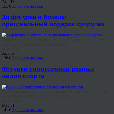
Апр
16
151
0
3д печать на заказ
3д фигурка в бокале:
оригинальный подарок супругам
Современный мир подарков уходит от безликих сувениров.
Люди хотят дарить эмоции, память и ...
Share This
Апр
09
138
0
3д печать на заказ
Фигурки спортсменов разных
видов спорта
Выбор подарка для человека, который посвятил себя спорту,
— задача не из легких. Кубки и медали ...
Share This
Мар
31
141
0
3д печать на заказ