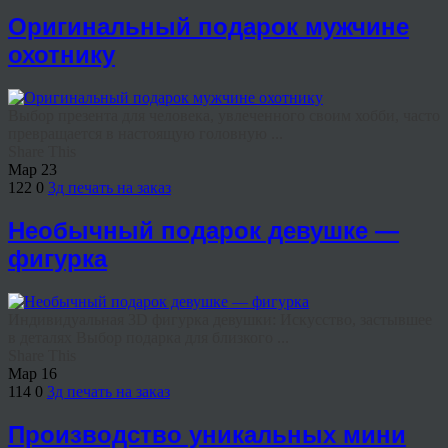
Оригинальный подарок мужчине
охотнику
Выбор презента для человека, увлеченного своим хобби, часто
превращается в настоящую головную ...
Share This
Мар
23
122
0
3д печать на заказ
Необычный подарок девушке —
фигурка
Индивидуальная 3D фигурка девушки: Искусство, застывшее
в деталях Выбор подарка для близкого ...
Share This
Мар
16
114
0
3д печать на заказ
Производство уникальных мини