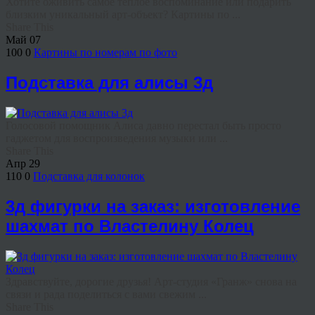
Хотите оживить самое тёплое воспоминание или подарить
близким уникальный арт-объект? Картины по ...
Share This
Май
07
100
0
Картины по номерам по фото
Подставка для алисы 3д
Голосовой помощник Алиса давно перестал быть просто
гаджетом для воспроизведения музыки или ...
Share This
Апр
29
110
0
Подставка для колонок
3д фигурки на заказ: изготовление
шахмат по Властелину Колец
Здравствуйте, дорогие друзья! Арт-студия «Гранж» снова на
связи и рада поделиться с вами свежим ...
Share This