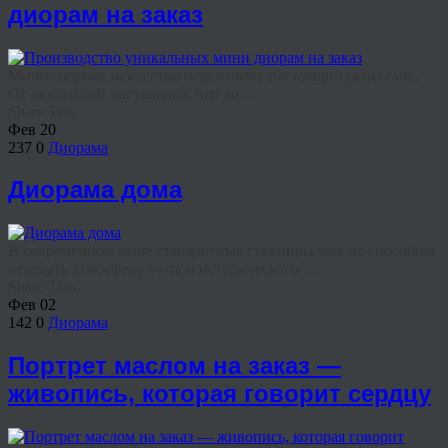
диорам на заказ
Миниатюрное искусство переживает настоящий ренессанс.
От любителей настольных игр до ...
Share This
Фев
20
237
0
Диорама
Диорама дома
В современном мире стандартные сувениры уже не способны
передать атмосферу уюта и исторического ...
Share This
Фев
02
142
0
Диорама
Портрет маслом на заказ —
живопись, которая говорит сердцу