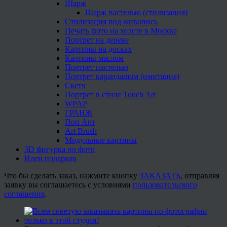
Шарж
Шарж пастелью (стилизация)
Стилизация под живопись
Печать фото на холсте в Москве
Портрет на дереве
Картины на досках
Картины маслом
Портрет пастелью
Портрет карандашом (имитация)
Скетч
Портрет в стиле Touch Art
WPAP
ГРАНЖ
Поп Арт
Art Brush
Модульные картины
3D фигурка по фото
Идеи подарков
Что бы сделать заказ, нажмите кнопку
ЗАКАЗАТЬ
, отправляя
заявку вы соглашаетесь с условиями
пользовательского
соглашения
.